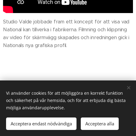
Studio Valde jobbade fram ett koncept för att visa vad
National kan tillverka i fabrikerna. Filmning och klippning
av video för skärmvägg skapades och inredningen gick i
Nationals nya grafiska profil.
Vi använder cookies för att möjliggöra en korrekt funktion
och säkerhet på vår hemsida, och för att erbjuda dig bästa
möjliga användarupplevelse.
© Studio Valde 2018
Acceptera endast nödvändiga
Acceptera alla
Cookies